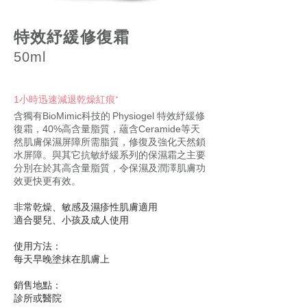
特效紓緩修復霜
50ml
小時迅速減退乾燥紅痕*
1
含獨有
科技的
特效紓緩修
BioMimic
Physiogel
復霜，
高含量脂質，蘊含
等天
40%
Ceramide
然肌膚保濕屏障所需脂質，修復及強化天然鎖
水屏障。與其它抗敏紓緩系列的保濕霜之主要
分別在於其高含量脂質，令保濕及潤澤肌膚功
效更快更有效。
非常乾燥、敏感及濕疹性肌膚適用
適合嬰兒、小孩及成人使用
使用方法：
每天早晚塗抹在肌膚上
銷售地點：
診所或醫院