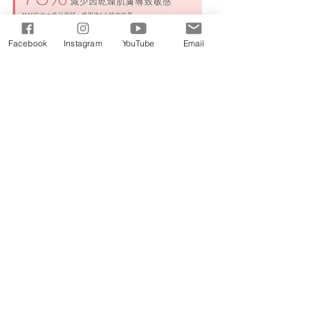
Facebook
Instagram
YouTube
Email
產品
醫生專用配方
抗敏紓緩系列
全天候水分修復系列
SCIENCEUTICALS 臉部護理系列
膠原再生逆齡系列
男士謢理系列
積雪草淨膚修護系列
嬰兒溫和護膚系列