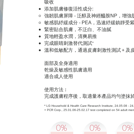
吸收
添加肌膚修復活性成分
:
強韌肌膚屏障
泛醇及神經醯胺
，增強
-
NP
敏感肌紓緩成分
，迅速紓緩鎮靜受
- PEA
緊密貼合肌膚，不泛白、不油膩
質地輕盈水潤，清爽易推
完成眼睛刺激替代測試*
溫和低敏配方，通過皮膚刺激性測試
及
+
面部及全身適用
乾燥及敏感性肌膚適用
適合成人使用
使用方法︰
完成護膚程序後，取適量本產品均勻塗抹
* LG Household & Health Care Research Institute, 24.05.08 - 24
+ PCR Corp., 25.01.06-25.02.17 test completed on 54 adult m