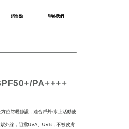
銷售點
聯絡我們
SPF50+/PA++++
方位防曬修護，適合戶外/水上活動使
射紫外線，阻擋
、
，不被皮膚
UVA
UVB