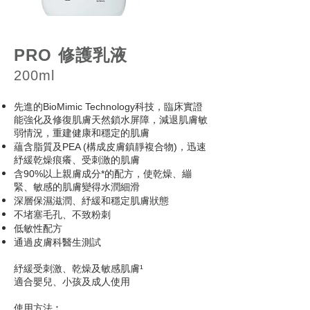
修護乳液
PRO
2
00ml
先進的
科技，臨床實證
BioMimic Technology
能強化及修復肌膚天然鎖水屏障，減退肌膚敏
弱情況，重建健康和穩定的肌膚
蘊含脂質及
構成皮膚鎮靜複合物
，迅速
PEA (
)
紓緩乾燥痕癢、受刺激的肌膚
含
以上親膚成分
的配方，使乾燥、繃
90%
*
緊、敏感的肌膚變得水潤細滑
深層保濕滋潤、紓緩和穩定肌膚狀態
不堵塞毛孔、不致粉刺
低敏性配方
通過皮膚科醫生測試
紓緩受刺激、乾燥及敏感肌膚
¹
適合嬰兒、小孩及成人使用
使用方法︰