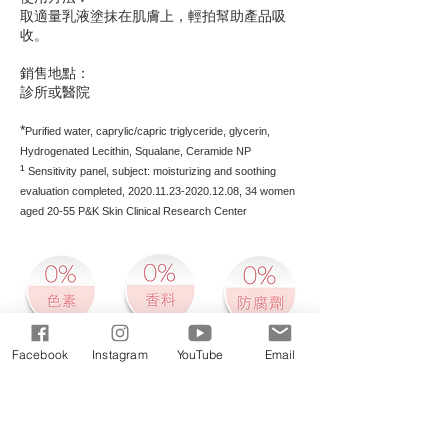
取適量乳液塗抹在肌膚上，輕拍幫助產品吸
收。
銷售地點：
診所或醫院
*
Purified water, caprylic/capric triglyceride, glycerin,
Hydrogenated Lecithin, Squalane, Ceramide NP
¹
Sensitivity panel, subject: moisturizing and soothing
evaluation completed,
2020.11.23-2020.12.08
, 34 women
aged 20-55 P&K Skin Clinical Research Center
Facebook
Instagram
YouTube
Email