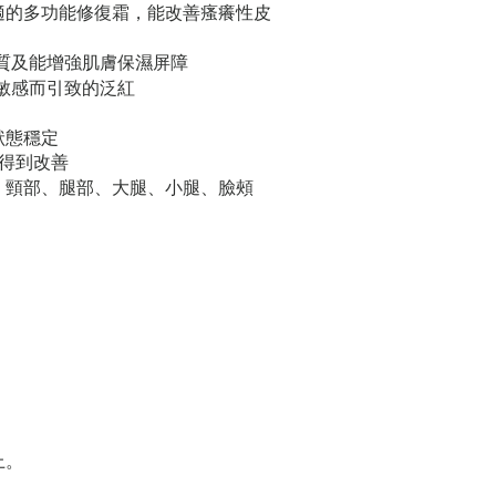
適的多功能修復霜，能改善瘙癢性皮
質及能增強肌膚保濕屏障
敏感而引致的泛紅
狀態穩定
得到改善
、頸部、腿部、大腿、小腿、臉頰
上。