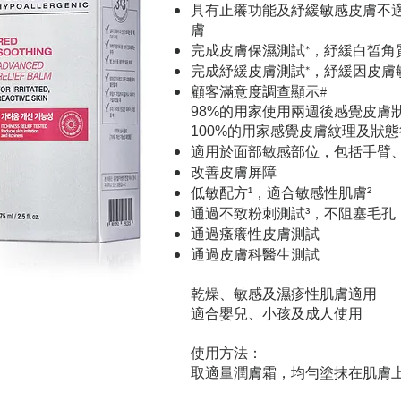
具有止癢功能及紓緩敏感皮膚不
膚
完成皮膚保濕測試*，紓緩白皙角
完成紓緩皮膚測試*，紓緩因皮膚
顧客滿意度調查顯示#
的用家使用兩週後感覺皮膚
98%
的用家感覺皮膚紋理及狀態
100%
適用於面部敏感部位，包括手臂
改善皮膚屏障
低敏配方
，適合敏感性肌膚
¹
²
通過不致粉刺測試
，不阻塞毛孔
³
通過瘙癢性皮膚測試
通過皮膚科醫生測試
乾燥、敏感及濕疹性肌膚適用
適合嬰兒、小孩及成人使用
使用方法：
取適量潤膚霜，均勻塗抹在肌膚