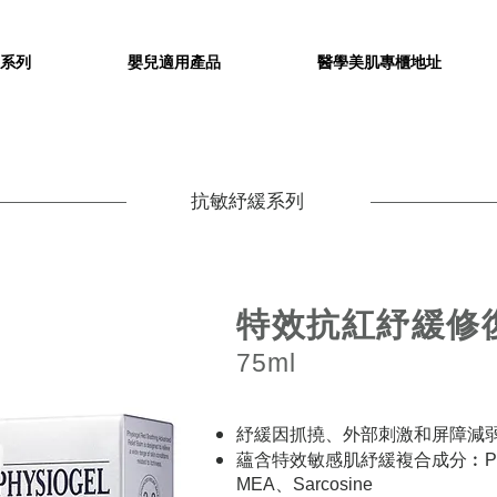
系列
嬰兒適用產品
醫學美肌專櫃地址
抗敏紓緩系列
特效抗紅紓緩修
75ml
紓緩因抓撓、外部刺激和屏障減
蘊含特效敏感肌紓緩複合成分
︰PE
MEA、Sarcosine